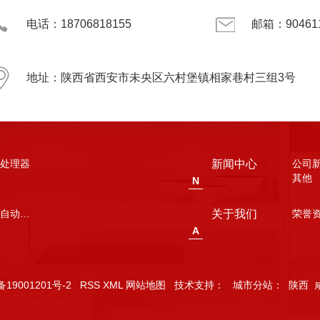
电话：18706818155
邮箱：904611
地址：陕西省西安市未央区六村堡镇相家巷村三组3号
处理器
新闻中心
公司
其他
N
陕西厨房自动灭火装置
关于我们
荣誉
A
备19001201号-2
RSS
XML
网站地图
技术支持：
城市分站
：
陕西