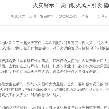
火灾警示！陕西动火离人引发 
所属分类：其他 发布时间： 2023-12-15 作者：
分享到
西地区发生了一起火灾事件，再次提醒我们要高度重视火灾 。这次火
们深刻认识到，在工作和生活中，对于火源的管理与控制..不能掉以
种极其危险且具有破坏性的事故。它不仅给人们的生命财产带来巨大
原因。当我们在进行焊接、切割、打磨等作业时，必须特别注意周围的
现场时，务必彻底熄灭所有火源，避免任何一点火星引发悲剧。
往往发生在瞬间，预防火灾显得尤为重要。首先，要加强对员工的 教
.的火灾防控制度，明确各岗位职责，定期检查消防设施的运行情况，
提高员工在火灾发生时的自救逃生能力。
内部的防控措施外，我们每个人都应该积极参与到火灾防范中来。在